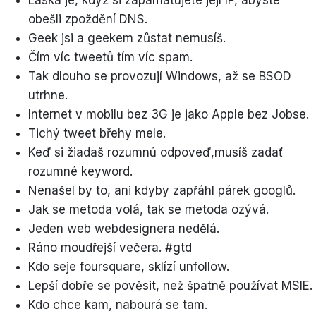
obešli zpoždění DNS.
Geek jsi a geekem zůstat nemusíš.
Čím víc tweetů tím víc spam.
Tak dlouho se provozují Windows, až se BSOD
utrhne.
Internet v mobilu bez 3G je jako Apple bez Jobse.
Tichý tweet břehy mele.
Keď si žiadaš rozumnú odpoveď,musíš zadať
rozumné keyword.
Nenašel by to, ani kdyby zapřáhl párek googlů.
Jak se metoda volá, tak se metoda ozývá.
Jeden web webdesignera nedělá.
Ráno moudřejší večera. #gtd
Kdo seje foursquare, sklízí unfollow.
Lepší dobře se pověsit, než špatně používat MSIE.
Kdo chce kam, nabourá se tam.