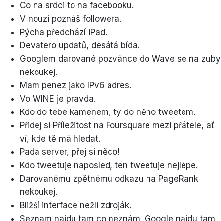
Co na srdci to na facebooku.
V nouzi poznáš followera.
Pýcha předchází iPad.
Devatero updatů, desátá bída.
Googlem darované pozvánce do Wave se na zuby
nekoukej.
Mam penez jako IPv6 adres.
Vo WINE je pravda.
Kdo do tebe kamenem, ty do něho tweetem.
Přidej si Příležitost na Foursquare mezi přátele, ať
ví, kde tě má hledat.
Padá server, přej si něco!
Kdo tweetuje naposled, ten tweetuje nejlépe.
Darovanému zpětnému odkazu na PageRank
nekoukej.
Bližší interface nežli zdroják.
Seznam najdu tam co neznám. Google najdu tam