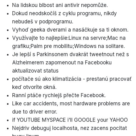
Na lidskou blbost ani antivir nepomůže.
Dokud neodskočíš z cyklu programu, nikdy
nebudeš v podprogramu.
Vyhoď geeka dverami a nasáčkuje sa ti oknom.
Využívajte to najlepšie:Linux na servre;Mac na
grafiku;Palm pre mobilitu;Windows na solitare.
Je lepší s Parkinsonem dvakrát tweetnout než s
Alzheimerem zapomenout na Facebooku
aktualizovat status
počítače sú ako klimatizácia - prestanú pracovať
keď otvoríte okná.
Ranní ptáče rychlejš přečte Facebook.
Like car accidents, most hardware problems are
due to driver error.
if YOUTUBE MYSPACE i'll GOOGLE your YAHOO
Nejdriv debuguj localhosta, nez zacens pocitat