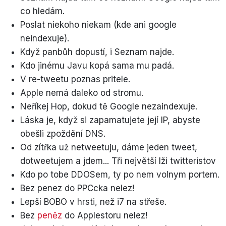
co hledám.
Poslat niekoho niekam (kde ani google
neindexuje).
Když panbůh dopustí, i Seznam najde.
Kdo jinému Javu kopá sama mu padá.
V re-tweetu poznas pritele.
Apple nemá daleko od stromu.
Neříkej Hop, dokud tě Google nezaindexuje.
Láska je, když si zapamatujete její IP, abyste
obešli zpoždění DNS.
Od zítřka už netweetuju, dáme jeden tweet,
dotweetujem a jdem... Tři největší lži twitteristov
Kdo po tobe DDOSem, ty po nem volnym portem.
Bez penez do PPCcka nelez!
Lepší BOBO v hrsti, než i7 na střeše.
Bez
peněz
do Applestoru nelez!