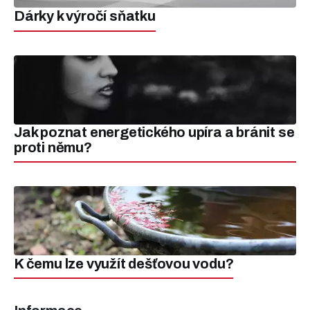
Dárky k výročí sňatku
Jak poznat energetického upíra a bránit se
proti němu?
K čemu lze využít dešťovou vodu?