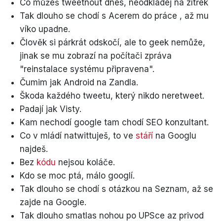
Co můžeš tweetnout dnes, neodkládej na zítřek
Tak dlouho se chodí s Acerem do práce , až mu
víko upadne.
Člověk si párkrát odskočí, ale to geek nemůže,
jinak se mu zobrazí na počítači zpráva
"reinstalace systému připravena".
Čumim jak Android na Zandla.
Škoda každého tweetu, který nikdo neretweet.
Padají jak Visty.
Kam nechodí google tam chodí SEO konzultant.
Co v mládí natwittuješ, to ve
stáří
na Googlu
najdeš.
Bez
kódu
nejsou koláče.
Kdo se moc ptá, málo googlí.
Tak dlouho se chodí s otázkou na Seznam, až se
zajde na Google.
Tak dlouho smatlas nohou po UPSce az privod