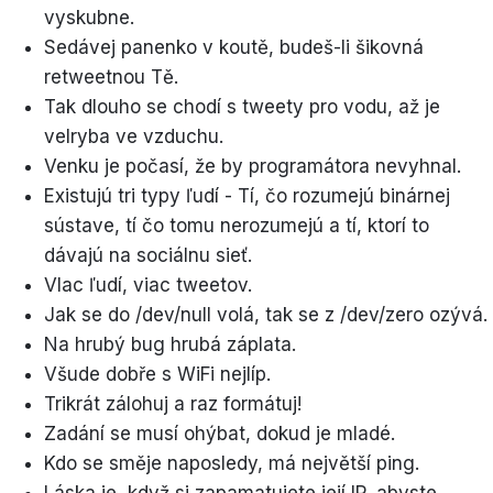
vyskubne.
Sedávej panenko v koutě, budeš-li šikovná
retweetnou Tě.
Tak dlouho se chodí s tweety pro vodu, až je
velryba ve vzduchu.
Venku je počasí, že by programátora nevyhnal.
Existujú tri typy ľudí - Tí, čo rozumejú binárnej
sústave, tí čo tomu nerozumejú a tí, ktorí to
dávajú na sociálnu sieť.
VIac ľudí, viac tweetov.
Jak se do /dev/null volá, tak se z /dev/zero ozývá.
Na hrubý bug hrubá záplata.
Všude dobře s WiFi nejlíp.
Trikrát zálohuj a raz formátuj!
Zadání se musí ohýbat, dokud je mladé.
Kdo se směje naposledy, má největší ping.
Láska je, když si zapamatujete její IP, abyste