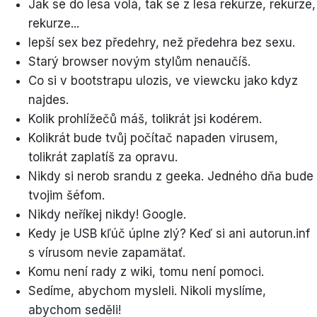
Jak se do lesa volá, tak se z lesa rekurze, rekurze,
rekurze...
lepší sex bez předehry, než předehra bez sexu.
Starý browser novým stylům nenaučíš.
Co si v bootstrapu ulozis, ve viewcku jako kdyz
najdes.
Kolik prohlížečů máš, tolikrát jsi kodérem.
Kolikrát bude tvůj počítač napaden virusem,
tolikrát zaplatíš za opravu.
Nikdy si nerob srandu z geeka. Jedného dňa bude
tvojim šéfom.
Nikdy neříkej nikdy! Google.
Kedy je USB kľúč úplne zlý? Keď si ani autorun.inf
s vírusom nevie zapamätať.
Komu není rady z wiki, tomu není pomoci.
Sedíme, abychom mysleli. Nikoli myslíme,
abychom seděli!