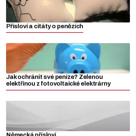
Přísloví a citáty o penězích
Jak ochránit své peníze? Zelenou
elektřinou z fotovoltaické elektrárny
Německá přísloví