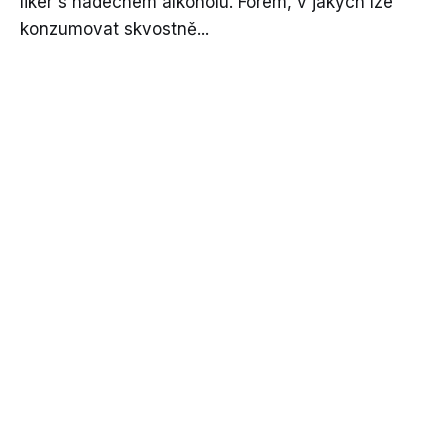
likér s nádechem alkoholu. Forem, v jakých lze
konzumovat skvostně...