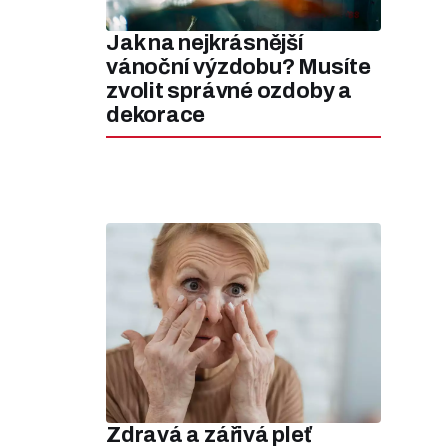
Jak na nejkrásnější
vánoční výzdobu? Musíte
zvolit správné ozdoby a
dekorace
Zdravá a zářivá pleť