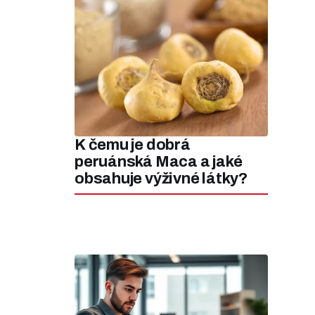
K čemu je dobrá
peruánská Maca a jaké
obsahuje výživné látky?