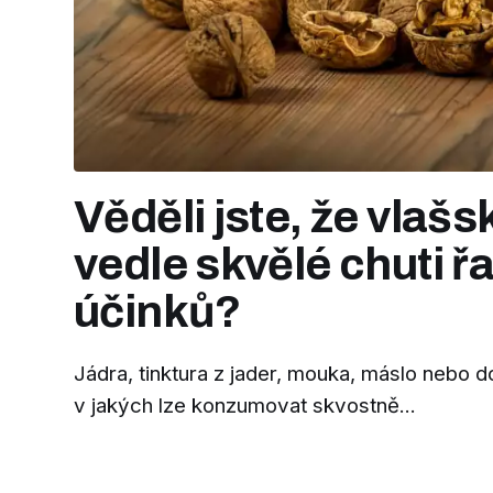
Věděli jste, že vlaš
vedle skvělé chuti ř
účinků?
Jádra, tinktura z jader, mouka, máslo nebo 
v jakých lze konzumovat skvostně...