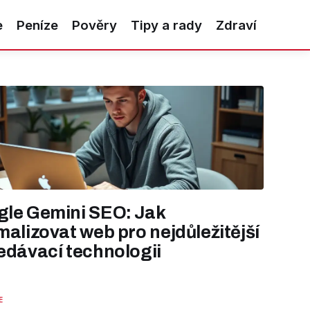
e
Peníze
Pověry
Tipy a rady
Zdraví
le Gemini SEO: Jak
malizovat web pro nejdůležitější
edávací technologii
E