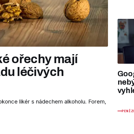
ské ořechy mají
adu léčivých
Goog
nebý
vyhl
dokonce likér s nádechem alkoholu. Forem,
PENÍZ