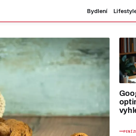
Bydlení
Lifestyl
Goog
opti
vyhl
PENÍZ