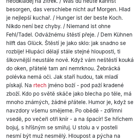
neodkládej na zítřek. / Was du heute kannst
besorgen, das verschiebe nicht auf Morgen. Hlad
je nejlepší kuchař. / Hunger ist der beste Koch.
Nikdo není bez chyby. / Niemand ist ohne
Fehl/Tadel. Odvážnému štěstí přeje. / Dem Kühnen
hilft das Glück. Štěstí je jako sklo: jak snadno se
rozbije! Hlupáci dělají stále stejné hlouposti, ti
šikovnější neustále nové. Když vám neštěstí kouká
do oken, přátelé tam ani nemrknou. Žebrácká
polévka nemá oči. Jak staří hudou, tak mladí
pískají. Na
rtech
jméno boží - pod paží kradené
zboží. Kdo po světě skáče jako blecha po těle, má
mnoho známých, žádné přátele. Humor je, když se
navzdory všemu smějeme. Po obědě - zdřímni
vsedě, po večeři otři knír - a na špacír! Se hříchem
bojuj, s hříšným se smiřuj. U stolu a v posteli
nesmí být muž nesmělý. Hloupost a pýcha na