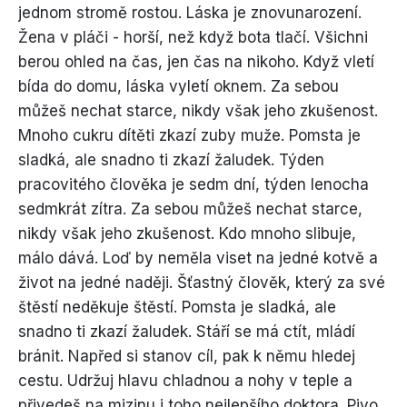
jednom stromě rostou. Láska je znovunarození.
Žena v pláči - horší, než když bota tlačí. Všichni
berou ohled na čas, jen čas na nikoho. Když vletí
bída do domu, láska vyletí oknem. Za sebou
můžeš nechat starce, nikdy však jeho zkušenost.
Mnoho cukru dítěti zkazí zuby muže. Pomsta je
sladká, ale snadno ti zkazí žaludek. Týden
pracovitého člověka je sedm dní, týden lenocha
sedmkrát zítra. Za sebou můžeš nechat starce,
nikdy však jeho zkušenost. Kdo mnoho slibuje,
málo dává. Loď by neměla viset na jedné kotvě a
život na jedné naději. Šťastný člověk, který za své
štěstí neděkuje štěstí. Pomsta je sladká, ale
snadno ti zkazí žaludek. Stáří se má ctít, mládí
bránit. Napřed si stanov cíl, pak k němu hledej
cestu. Udržuj hlavu chladnou a nohy v teple a
přivedeš na mizinu i toho nejlepšího doktora. Pivo