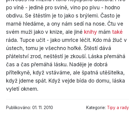
po víně - jedině pro svině, vino po pivu - hodno
obdivu. Se štěstím je to jako s brýlemi. Často je
marně hledáme, a ony nám sedí na nose. Čtu ve
svém muži jako v knize, ale jiné
knihy
mám
také
ráda. Tupce učit - jako umrlce léčit. Kdo má žluč v
ústech, tomu je všechno hořké. Štěstí dává
přátelství zrod, neštěstí je zkouší. Láska přemáhá
čas a čas přemáhá lásku. Naděje je dobrá
přítelkyně, když vstáváme, ale špatná utěšitelka,
když jdeme spát. Když vejde bída do domu, láska
vyletí oknem.
Publikováno: 01. 11. 2010
Kategorie:
Tipy a rady