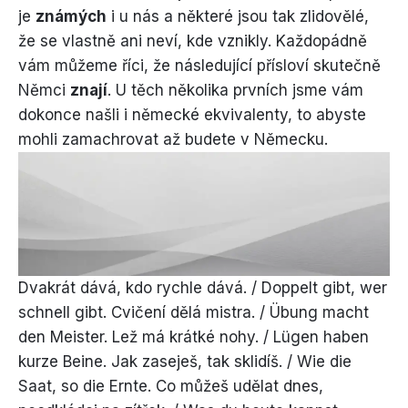
je
známých
i u nás a některé jsou tak zlidovělé,
že se vlastně ani neví, kde vznikly. Každopádně
vám můžeme říci, že následující přísloví skutečně
Němci
znají
. U těch několika prvních jsme vám
dokonce našli i německé ekvivalenty, to abyste
mohli zamachrovat až budete v Německu.
Dvakrát dává, kdo rychle dává. / Doppelt gibt, wer
schnell gibt. Cvičení dělá mistra. / Übung macht
den Meister. Lež má krátké nohy. / Lügen haben
kurze Beine. Jak zaseješ, tak sklidíš. / Wie die
Saat, so die Ernte. Co můžeš udělat dnes,