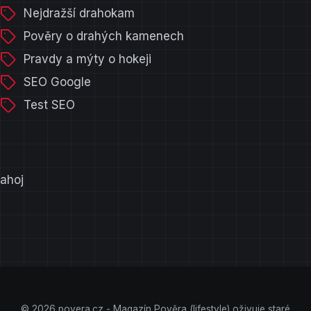
Nejdražší drahokam
Pověry o drahých kamenech
Pravdy a mýty o hokeji
SEO Google
Test SEO
ahoj
© 2026 povera.cz - Magazín Pověra (lifestyle) oživuje staré