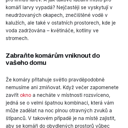
komáří larvy vypadá? Nejčastěji se vyskytují v
neudržovaných okapech, znečištěné vodě v
kalužích, ale také v ostatních prostorech, kde je
voda zadržována – květináče, kotliny ve
stromech.
Zabraňte komárům vniknout do
vašeho domu
Že komáry přitahuje světlo pravděpodobně
nemusíme ani zmiňovat. Když večer zapomenete
zavřít
okno
a necháte v místnosti rozsvíceno,
jedná se o velmi špatnou kombinaci, která vám
může zadělat na noc plnou otravných zvuků a
štípanců. V takovém případě je na místě zajistit,
aby se komáři do obydlených prostorů vůbec