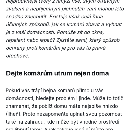
nejprotivnější tvory z hmyzí říše, svým otravným
zvukem a nepříjemným píchnutím vám mohou léto
snadno znechutit. Existuje však celá řada
účinných způsobů, jak se komárů zbavit a vyhnat
je z vaší domácnosti. Pomůže síť do okna,
repelent nebo lapač? Zjistěte sami, který způsob
ochrany proti komárům je pro vás to pravé
ořechové.
Dejte komárům utrum nejen doma
Pokud vás trápí hejna komárů přímo u vás
domácnosti, hledejte problém i jinde. Může to totiž
znamenat, že poblíž domu máte nejspíše hnízdo
(líheň). Proto nezapomeňte upínat svou pozornost
také na zahradu, kde může být vhodné prostředí
pro líhnutí larev. A jak takové ideální místo pro