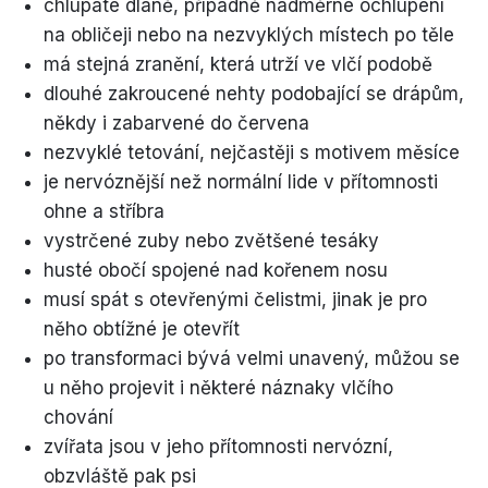
chlupaté dlaně, případně nadměrné ochlupení
na obličeji nebo na nezvyklých místech po těle
má stejná zranění, která utrží ve vlčí podobě
dlouhé zakroucené nehty podobající se drápům,
někdy i zabarvené do červena
nezvyklé tetování, nejčastěji s motivem měsíce
je nervóznější než normální lide v přítomnosti
ohne a stříbra
vystrčené zuby nebo zvětšené tesáky
husté obočí spojené nad kořenem nosu
musí spát s otevřenými čelistmi, jinak je pro
něho obtížné je otevřít
po transformaci bývá velmi unavený, můžou se
u něho projevit i některé náznaky vlčího
chování
zvířata jsou v jeho přítomnosti nervózní,
obzvláště pak psi