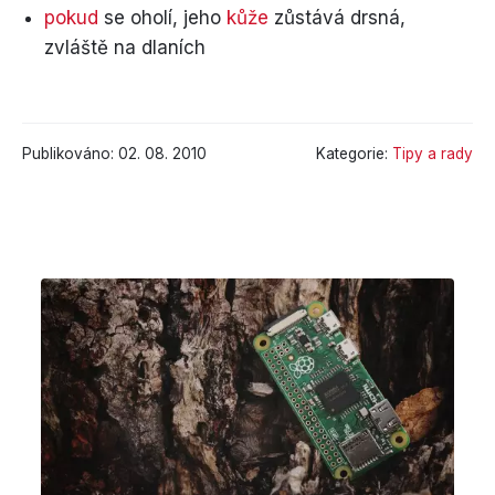
pokud
se oholí, jeho
kůže
zůstává drsná,
zvláště na dlaních
Publikováno: 02. 08. 2010
Kategorie:
Tipy a rady