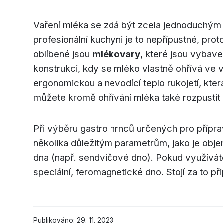
Vaření mléka se zdá být zcela jednoduchým ú
profesionální kuchyni je to nepřípustné, prot
oblíbené jsou
mlékovary
, které jsou vybav
konstrukci, kdy se mléko vlastně ohřívá ve 
ergonomickou a nevodící teplo rukojetí, kte
můžete kromě ohřívání mléka také rozpustit
Při výběru gastro hrnců určených pro přípr
několika důležitým parametrům, jako je obje
dna (např. sendvičové dno). Pokud využívát
speciální, feromagnetické dno. Stojí za to 
Publikováno: 29. 11. 2023