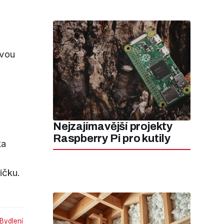
ovou
Nejzajímavější projekty
Raspberry Pi pro kutily
ka
ičku.
Bydlení