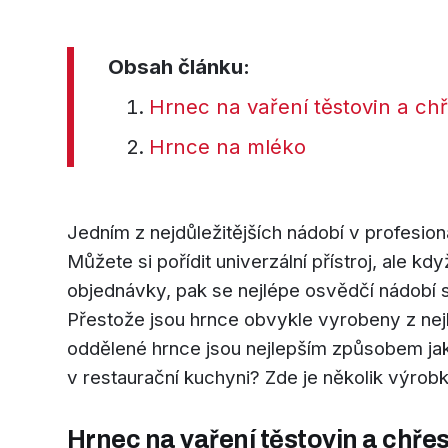
Obsah článku:
Hrnec na vaření těstovin a ch
Hrnce na mléko
Jedním z nejdůležitějších nádobí v profesi
Můžete si pořídit univerzální přístroj, ale k
objednávky, pak se nejlépe osvědčí nádobí 
Přestože jsou hrnce obvykle vyrobeny z nejk
oddělené hrnce jsou nejlepším způsobem jak v
v restaurační kuchyni? Zde je několik výrobků
Hrnec na vaření těstovin a chře