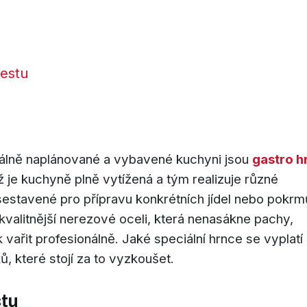
řestu
onálně naplánované a vybavené kuchyni jsou
gastro h
dyž je kuchyně plně vytížená a tým realizuje různé
sestavené pro přípravu konkrétních jídel nebo pokrm
valitnější nerezové oceli, která nenasákne pachy,
ařit profesionálně. Jaké speciální hrnce se vyplatí 
, které stojí za to vyzkoušet.
stu