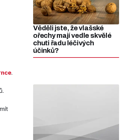
Věděli jste, že vlašské
ořechy mají vedle skvělé
chuti řadu léčivých
účinků?
rnce
.
ů.
mít