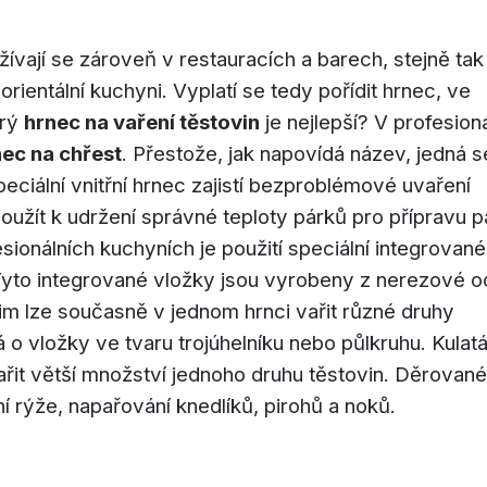
vají se zároveň v restauracích a barech, stejně tak
orientální kuchyni. Vyplatí se tedy pořídit hrnec, ve
erý
hrnec na vaření těstovin
je nejlepší? V profesioná
ec na chřest
. Přestože, jak napovídá název, jedná s
eciální vnitřní hrnec zajistí bezproblémové uvaření
oužít k udržení správné teploty párků pro přípravu 
ionálních kuchyních je použití speciální integrované
 Tyto integrované vložky jsou vyrobeny z nerezové oc
 nim lze současně v jednom hrnci vařit různé druhy
o vložky ve tvaru trojúhelníku nebo půlkruhu. Kulat
vařit větší množství jednoho druhu těstovin. Děrované
í rýže, napařování knedlíků, pirohů a noků.