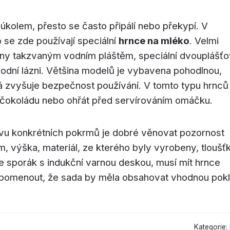
kolem, přesto se často připálí nebo překypí. V
o se zde používají speciální
hrnce na mléko
. Velmi
eny takzvaným vodním pláštěm, speciální dvouplášť
vodní lázni. Většina modelů je vybavena pohodlnou,
rá zvyšuje bezpečnost používání. V tomto typu hrnců
 čokoládu nebo ohřát před servírováním omáčku.
avu konkrétních pokrmů je dobré věnovat pozornost
m, výška, materiál, ze kterého byly vyrobeny, tloušť
e sporák s indukční varnou deskou, musí mít hrnce
připomenout, že sada by měla obsahovat vhodnou pokl
Kategorie: