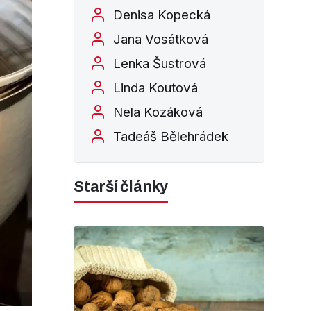
Denisa Kopecká
Jana Vosátková
Lenka Šustrová
Linda Koutová
Nela Kozáková
Tadeáš Bělehrádek
Starší články