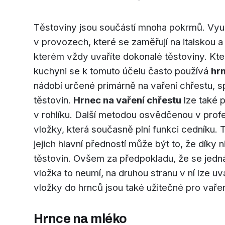
Těstoviny jsou součástí mnoha pokrmů. Využí
v provozech, které se zaměřují na italskou a 
kterém vždy uvaříte dokonalé těstoviny. Kt
kuchyni se k tomuto účelu často používá
hrn
nádobí určené primárně na vaření chřestu, sp
těstovin.
Hrnec na vaření chřestu
lze také p
v rohlíku. Další metodou osvědčenou v profes
vložky, která současně plní funkci cedníku.
jejich hlavní předností může být to, že díky
těstovin. Ovšem za předpokladu, že se jedná 
vložka to neumí, na druhou stranu v ní lze u
vložky do hrnců jsou také užitečné pro vařen
Hrnce na mléko