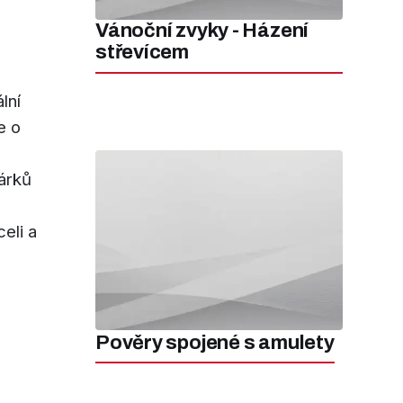
Vánoční zvyky - Házení
střevícem
lní
e o
párků
eli a
á
Pověry spojené s amulety