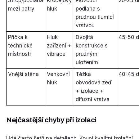
Strop/podlaha
Kročejový
Plovoucí
20-25 d
mezi patry
hluk
podlaha s
pružnou tlumicí
vrstvou
Příčka k
Hluk
Dvojitá
45-50 
technické
zařízení +
konstrukce s
místnosti
vibrace
pružným
uložením
Vnější stěna
Venkovní
Těžká
40-45 
hluk
obvodová zeď
+ izolace +
difuzní vrstva
Nejčastější chyby při izolaci
Lidé často šetří na detailech. Koupí kvalitní izolační