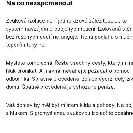
Na co nezapomenout
Zvuková izolace není jednorázová záležitost. Je to
systém navzájem propojených řešení. Izolovaná stě
bez řešených dveří nefunguje. Tichá podlaha s hluč
topením taky ne.
Myslete komplexně. Řešte všechny cesty, kterými m
hluk pronikat. A hlavně: neváhejte požádat o pomoc
odborníka. Správně provedená izolace vydrží celý ži
domu. Špatně provedená je vyhozené peníze.
Váš domov by měl být místem klidu a pohody. Ne bo
s hlukem. S promyšlenou zvukovou izolací to dosáhn