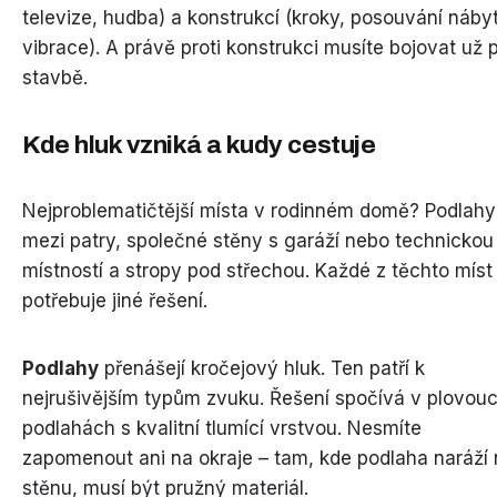
televize, hudba) a konstrukcí (kroky, posouvání náby
vibrace). A právě proti konstrukci musíte bojovat už p
stavbě.
Kde hluk vzniká a kudy cestuje
Nejproblematičtější místa v rodinném domě? Podlahy
mezi patry, společné stěny s garáží nebo technickou
místností a stropy pod střechou. Každé z těchto míst
potřebuje jiné řešení.
Podlahy
přenášejí kročejový hluk. Ten patří k
nejrušivějším typům zvuku. Řešení spočívá v plovouc
podlahách s kvalitní tlumící vrstvou. Nesmíte
zapomenout ani na okraje – tam, kde podlaha naráží
stěnu, musí být pružný materiál.