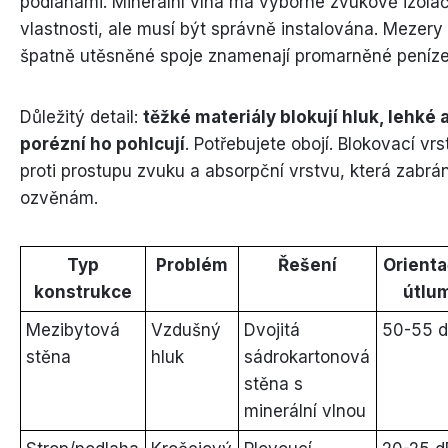
podlahami. Minerální vlna má výborné zvukově izolač
vlastnosti, ale musí být správně instalována. Mezery
špatně utěsněné spoje znamenají promarněné peníze
Důležitý detail:
těžké materiály blokují hluk, lehké 
porézní ho pohlcují
. Potřebujete obojí. Blokovací vrs
proti prostupu zvuku a absorpční vrstvu, která zabrán
ozvěnám.
Typ
Problém
Řešení
Orienta
konstrukce
útlu
Mezibytová
Vzdušný
Dvojitá
50-55 
stěna
hluk
sádrokartonová
stěna s
minerální vlnou