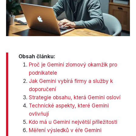
Obsah článku:
Proč je Gemini zlomový okamžik pro
podnikatele
Jak Gemini vybírá firmy a služby k
doporučení
Strategie obsahu, která Gemini osloví
Technické aspekty, které Gemini
ovlivňují
Kdo má u Gemini největší příležitosti
Měření výsledků v éře Gemini