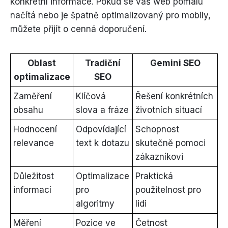
konkrétní informace. Pokud se váš web pomalu
načítá nebo je špatně optimalizovaný pro mobily,
můžete přijít o cenná doporučení.
Oblast
Tradiční
Gemini SEO
optimalizace
SEO
Zaměření
Klíčová
Řešení konkrétních
obsahu
slova a fráze
životních situací
Hodnocení
Odpovídající
Schopnost
relevance
text k dotazu
skutečně pomoci
zákazníkovi
Důležitost
Optimalizace
Praktická
informací
pro
použitelnost pro
algoritmy
lidi
Měření
Pozice ve
Četnost